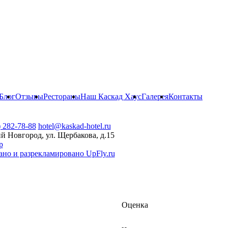
Блог
Отзывы
Рестораны
Наш Каскад Хаус
Галерея
Контакты
) 282-78-88
hotel@kaskad-hotel.ru
й Новгород, ул. Щербакова, д.15
р
ано и разрекламировано UpFly.ru
Оценка