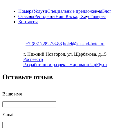
Номера
Услуги
Специальные предложения
Блог
Отзывы
Рестораны
Наш Каскад Хаус
Галерея
Контакты
+7 (831) 282-78-88
hotel@kaskad-hotel.ru
г. Нижний Новгород, ул. Щербакова, д.15
Росреестр
Разработано и разрекламировано UpFly.ru
Оставьте отзыв
Ваше имя
E-mail