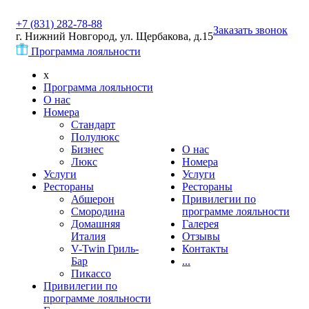
+7 (831) 282-78-88
Заказать звонок
г. Нижний Новгород, ул. Щербакова, д.15
Программа лояльности
x
Программа лояльности
О нас
Номера
Стандарт
Полулюкс
Бизнес
О нас
Люкс
Номера
Услуги
Услуги
Рестораны
Рестораны
Абшерон
Привилегии по
Смородина
программе лояльности
Домашняя
Галерея
Италия
Отзывы
V-Twin Гриль-
Контакты
Бар
...
Пикассо
Привилегии по
программе лояльности