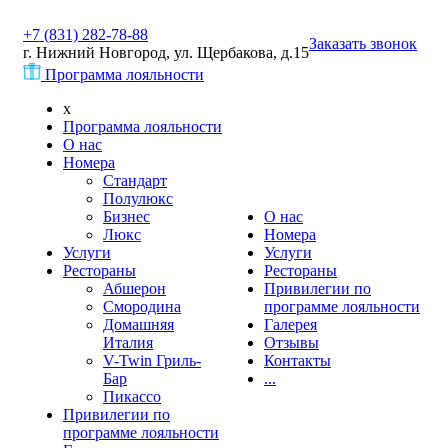
+7 (831) 282-78-88
Заказать звонок
г. Нижний Новгород, ул. Щербакова, д.15
Программа лояльности
x
Программа лояльности
О нас
Номера
Стандарт
Полулюкс
Бизнес
О нас
Люкс
Номера
Услуги
Услуги
Рестораны
Рестораны
Абшерон
Привилегии по
Смородина
программе лояльности
Домашняя
Галерея
Италия
Отзывы
V-Twin Гриль-
Контакты
Бар
...
Пикассо
Привилегии по
программе лояльности