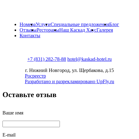
Номера
Услуги
Специальные предложения
Блог
Отзывы
Рестораны
Наш Каскад Хаус
Галерея
Контакты
+7 (831) 282-78-88
hotel@kaskad-hotel.ru
г. Нижний Новгород, ул. Щербакова, д.15
Росреестр
Разработано и разрекламировано UpFly.ru
Оставьте отзыв
Ваше имя
E-mail