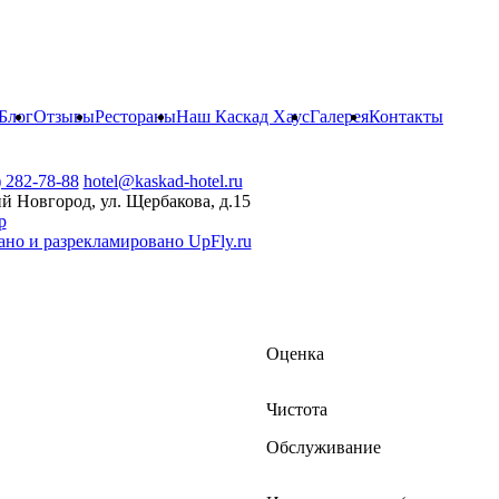
Блог
Отзывы
Рестораны
Наш Каскад Хаус
Галерея
Контакты
) 282-78-88
hotel@kaskad-hotel.ru
й Новгород, ул. Щербакова, д.15
р
ано и разрекламировано UpFly.ru
Оценка
Чистота
Обслуживание