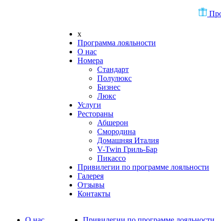
Про
x
Программа лояльности
О нас
Номера
Стандарт
Полулюкс
Бизнес
Люкс
Услуги
Рестораны
Абшерон
Смородина
Домашняя Италия
V-Twin Гриль-Бар
Пикассо
Привилегии по программе лояльности
Галерея
Отзывы
Контакты
О нас
Привилегии по программе лояльности