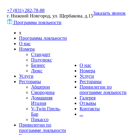
+7 (831) 282-78-88
Заказать звонок
г. Нижний Новгород, ул. Щербакова, д.15
Программа лояльности
x
Программа лояльности
О нас
Номера
Стандарт
Полулюкс
Бизнес
О нас
Люкс
Номера
Услуги
Услуги
Рестораны
Рестораны
Абшерон
Привилегии по
Смородина
программе лояльности
Домашняя
Галерея
Италия
Отзывы
V-Twin Гриль-
Контакты
Бар
...
Пикассо
Привилегии по
программе лояльности