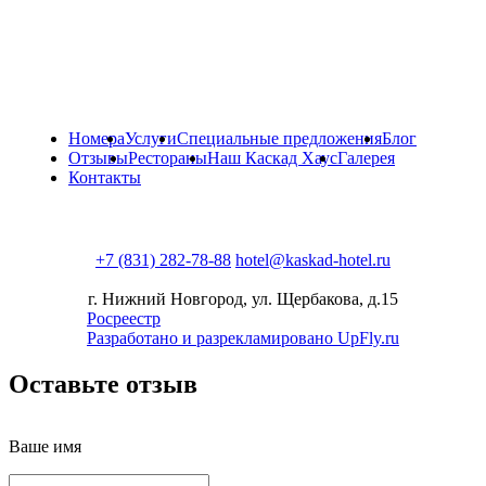
Номера
Услуги
Специальные предложения
Блог
Отзывы
Рестораны
Наш Каскад Хаус
Галерея
Контакты
+7 (831) 282-78-88
hotel@kaskad-hotel.ru
г. Нижний Новгород, ул. Щербакова, д.15
Росреестр
Разработано и разрекламировано UpFly.ru
Оставьте отзыв
Ваше имя