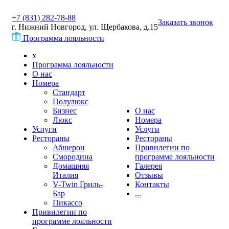
+7 (831) 282-78-88
Заказать звонок
г. Нижний Новгород, ул. Щербакова, д.15
Программа лояльности
x
Программа лояльности
О нас
Номера
Стандарт
Полулюкс
Бизнес
О нас
Люкс
Номера
Услуги
Услуги
Рестораны
Рестораны
Абшерон
Привилегии по
Смородина
программе лояльности
Домашняя
Галерея
Италия
Отзывы
V-Twin Гриль-
Контакты
Бар
...
Пикассо
Привилегии по
программе лояльности