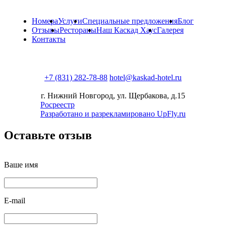
Номера
Услуги
Специальные предложения
Блог
Отзывы
Рестораны
Наш Каскад Хаус
Галерея
Контакты
+7 (831) 282-78-88
hotel@kaskad-hotel.ru
г. Нижний Новгород, ул. Щербакова, д.15
Росреестр
Разработано и разрекламировано UpFly.ru
Оставьте отзыв
Ваше имя
E-mail