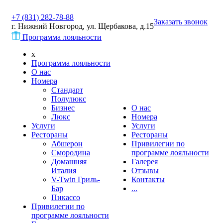
+7 (831) 282-78-88
Заказать звонок
г. Нижний Новгород, ул. Щербакова, д.15
Программа лояльности
x
Программа лояльности
О нас
Номера
Стандарт
Полулюкс
Бизнес
О нас
Люкс
Номера
Услуги
Услуги
Рестораны
Рестораны
Абшерон
Привилегии по
Смородина
программе лояльности
Домашняя
Галерея
Италия
Отзывы
V-Twin Гриль-
Контакты
Бар
...
Пикассо
Привилегии по
программе лояльности