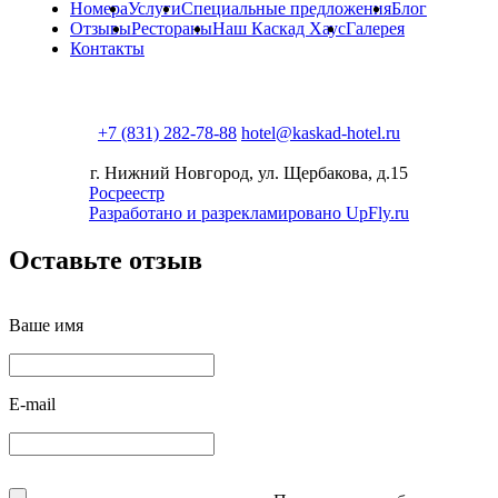
Номера
Услуги
Специальные предложения
Блог
Отзывы
Рестораны
Наш Каскад Хаус
Галерея
Контакты
+7 (831) 282-78-88
hotel@kaskad-hotel.ru
г. Нижний Новгород, ул. Щербакова, д.15
Росреестр
Разработано и разрекламировано UpFly.ru
Оставьте отзыв
Ваше имя
E-mail