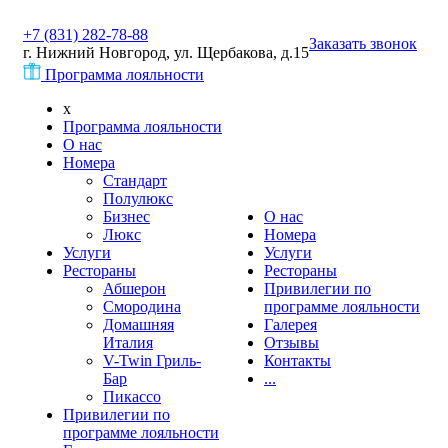
+7 (831) 282-78-88
Заказать звонок
г. Нижний Новгород, ул. Щербакова, д.15
Программа лояльности
x
Программа лояльности
О нас
Номера
Стандарт
Полулюкс
Бизнес
О нас
Люкс
Номера
Услуги
Услуги
Рестораны
Рестораны
Абшерон
Привилегии по
Смородина
программе лояльности
Домашняя
Галерея
Италия
Отзывы
V-Twin Гриль-
Контакты
Бар
...
Пикассо
Привилегии по
программе лояльности